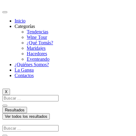
Ir
al
contenido
Inicio
Categorías
Tendencias
Wine Tour
¿Qué Tomás?
Maridajes
Hacedores
Eventeando
¿Quiénes Somos?
La Ganga
Contactos
X
Search
...
Resultados
Ver todos los resultados
Search
...