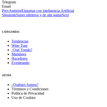
Telegram
Email
Prev
Anterior
Etiquetas con inteligencia Artificial
SIguiente
Super pileteros y de alta gama
Next
CATEGORÍAS
Tendencias
Wine Tour
¿Qué Tomás?
Maridajes
Hacedores
Eventeando
AYUDA
¿Quiénes Somos?
Términos y Condiciones
Política de Privacidad
Uso de Cookies