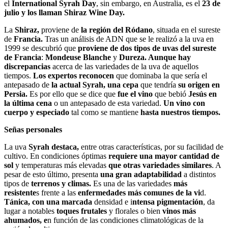
el
International Syrah Day
, sin embargo, en Australia, es el
23 de
julio y los llaman Shiraz Wine Day.
La
Shiraz,
proviene de
la región del Ródano
, situada en el sureste
de
Francia.
Tras un análisis de ADN que se le realizó a la uva en
1999 se descubrió que
proviene de dos tipos de uvas del sureste
de Francia
:
Mondeuse Blanche
y
Dureza.
Aunque
hay
discrepancias
acerca de las variedades de la uva de aquellos
tiempos.
Los expertos reconocen
que dominaba la que sería el
antepasado de
la actual Syrah, una cepa
que tendría
su origen en
Persia.
Es por ello que se dice que
fue el vino
que bebió
Jesús en
la última cena
o un antepasado de esta variedad.
Un vino con
cuerpo y especiado
tal como se mantiene
hasta nuestros tiempos.
Señas personales
La uva
Syrah destaca,
entre otras características, por su facilidad de
cultivo. En condiciones óptimas
requiere una mayor cantidad de
sol
y temperaturas más elevadas
que otras variedades similares
. A
pesar de esto último, presenta
una gran adaptabilidad
a distintos
tipos de
terrenos y climas.
Es una de las variedades
más
resistente
s frente a las
enfermedades más comunes de la vi
d.
Tánica, con una marcada
densidad e i
ntensa pigmentación
, da
lugar a notables
toques frutales
y florales o bien
vinos más
ahumados, e
n función de las condiciones climatológicas de la