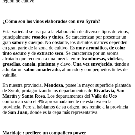
región de cultivo.
¿Cómo son los vinos elaborados con uva Syrah?
Esta variedad se usa para la elaboración de diversos tipos de vinos,
principalmente
rosados y tintos.
Se caracterizan por presentar un
gran
sabor y cuerpo
. No obstante, los distintos matices dependen
en gran parte de la zona de cultivo. Es
muy aromático, de color
tinto oscuro
y de
extracto seco
. Se caracteriza por un aroma
afrutado que recuerda a una mezcla entre
frambuesas, violetas,
grosellas, canela, pimienta
y clavo.
Una vez envejecido,
tiende a
adoptar un
sabor amaderado,
ahumado y con pequeños tintes de
vainilla.
En nuestra provincia,
Mendoza
, posee la mayor superficie plantada
de Syrah, protagonizando los departamentos de
Rivadavia, San
Martín
y
Santa Rosa.
Los departamentos del
Valle de Uco
conforman solo el 9% aproximadamente de esta uva en la
provincia. Pero si hablamos de su origen, nos remite a la provincia
de
San Juan,
donde es la cepa más representativa.
Maridaje : prefiere un compañero power