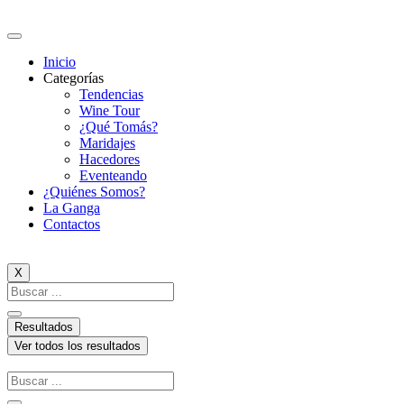
Ir
al
contenido
Inicio
Categorías
Tendencias
Wine Tour
¿Qué Tomás?
Maridajes
Hacedores
Eventeando
¿Quiénes Somos?
La Ganga
Contactos
X
Search
...
Resultados
Ver todos los resultados
Search
...