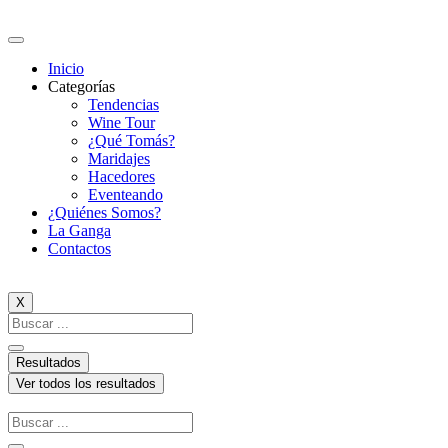
Ir
al
contenido
Inicio
Categorías
Tendencias
Wine Tour
¿Qué Tomás?
Maridajes
Hacedores
Eventeando
¿Quiénes Somos?
La Ganga
Contactos
X
Search
...
Resultados
Ver todos los resultados
Search
...