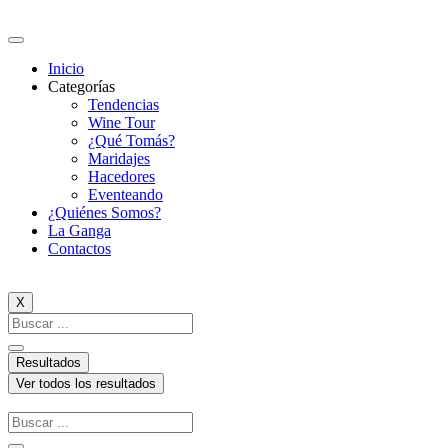
Ir
al
contenido
Inicio
Categorías
Tendencias
Wine Tour
¿Qué Tomás?
Maridajes
Hacedores
Eventeando
¿Quiénes Somos?
La Ganga
Contactos
X
Search
...
Resultados
Ver todos los resultados
Search
...