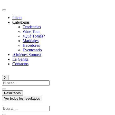
Ir
al
contenido
Inicio
Categorías
Tendencias
Wine Tour
¿Qué Tomás?
Maridajes
Hacedores
Eventeando
¿Quiénes Somos?
La Ganga
Contactos
X
Search
...
Resultados
Ver todos los resultados
Search
...