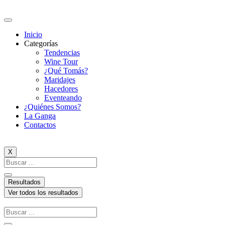
Ir
al
contenido
Inicio
Categorías
Tendencias
Wine Tour
¿Qué Tomás?
Maridajes
Hacedores
Eventeando
¿Quiénes Somos?
La Ganga
Contactos
X
Search
...
Resultados
Ver todos los resultados
Search
...