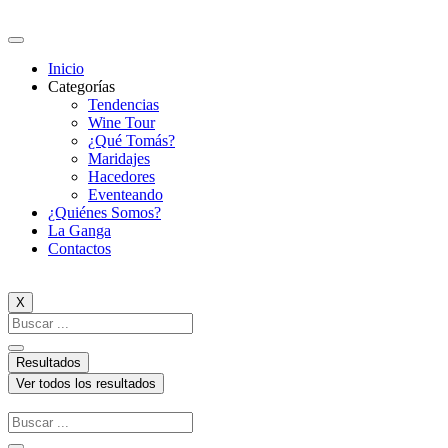
Ir
al
contenido
Inicio
Categorías
Tendencias
Wine Tour
¿Qué Tomás?
Maridajes
Hacedores
Eventeando
¿Quiénes Somos?
La Ganga
Contactos
X
Search
...
Resultados
Ver todos los resultados
Search
...