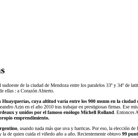
as
 al sudoeste de la ciudad de Mendoza entre los paralelos 33º y 34º de l
e ellas : a Corazón Abierto.
 las Huayquerías, cuya altitud varía entre los 900 msnm en la ciu
eandro Azin en el año 2010 tras trabajar en prestigiosas firmas. Ese mi
deaux y unidos por el famoso enólogo Michell Rolland
. Entonces A
 propio emprendimiento.
argentino
, usando nada más que uva y barricas. Por eso, la elección de 
a y la de quien cuida el viñedo año a año. Recientemente obtuvo
99 punt