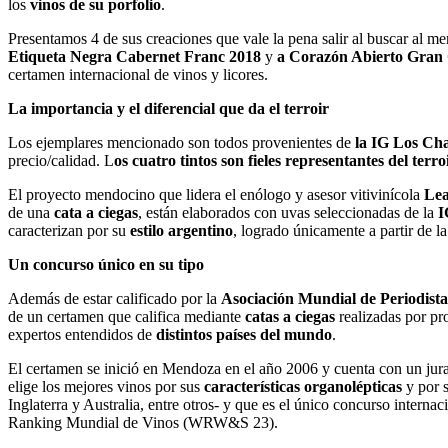
los
vinos de su porfolio
.
Presentamos 4 de sus creaciones que vale la pena salir al buscar al m
Etiqueta Negra Cabernet Franc 2018
y
a Corazón Abierto Gran 
certamen internacional de vinos y licores.
La importancia y el diferencial que da el terroir
Los ejemplares mencionado son todos provenientes de
la IG Los Ch
precio/calidad. L
os cuatro tintos son fieles representantes del terr
El proyecto mendocino que lidera el enólogo y asesor vitivinícola
Le
de una
cata a ciegas
, están elaborados con uvas seleccionadas de la
I
caracterizan por su
estilo argentino
, logrado únicamente a partir de l
Un concurso único en su tipo
Además de estar calificado por la
Asociación Mundial de Periodista
de un certamen que califica mediante
catas a ciegas
realizadas por pro
expertos entendidos de
distintos países del mundo
.
El certamen se inició en Mendoza en el año 2006 y cuenta con un j
elige los mejores vinos por sus
características organolépticas
y por 
Inglaterra y Australia, entre otros- y que es el único concurso inter
Ranking Mundial de Vinos (WRW&S 23).