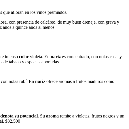
cas que afloran en los vinos premiados.
nosa, con presencia de calcáreo, de muy buen drenaje, con grava y
iez años a quince años al menos.
o e intenso
color
violeta. En
nariz
es concentrado, con notas casis y
as de tabaco y especias aportadas.
o con notas rubí. En
nariz
ofrece aromas a frutos maduros como
 denota su potencial.
Su
aroma
remite a violetas, frutos negros y un
al. $32.500