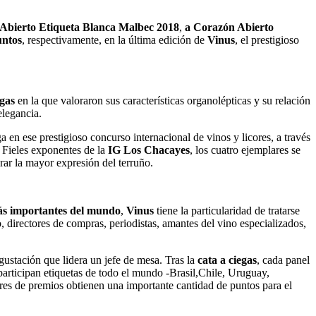
Abierto Etiqueta Blanca Malbec 2018
,
a Corazón Abierto
untos
, respectivamente, en la última edición de
Vinus
, el prestigioso
egas
en la que valoraron sus características organolépticas y su relación
elegancia.
a en ese prestigioso concurso internacional de vinos y licores, a través
. Fieles exponentes de la
IG Los Chacayes
, los cuatro ejemplares se
grar la mayor expresión del terruño.
s importantes del mundo
,
Vinus
tiene la particularidad de tratarse
o, directores de compras, periodistas, amantes del vino especializados,
gustación que lidera un jefe de mesa. Tras la
cata a ciegas
, cada panel
participan etiquetas de todo el mundo -Brasil,Chile, Uruguay,
ores de premios obtienen una importante cantidad de puntos para el