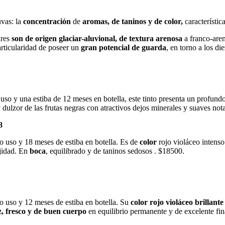
uvas: la
concentración
de
aromas, de taninos y de color,
característi
ares
son de origen glaciar-aluvional, de textura arenosa
a franco-are
articularidad de poseer un
gran potencial de guarda
, en torno a los d
uso y una estiba de 12 meses en botella, este tinto presenta un profund
dulzor de las frutas negras con atractivos dejos minerales y suaves not
8
o uso y 18 meses de estiba en botella. Es de
color
rojo violáceo intens
jidad. En
boca
, equilibrado y de taninos sedosos . $18500.
o uso y 12 meses de estiba en botella. Su
color rojo violáceo brillante
, fresco y de buen cuerpo
en equilibrio permanente y de excelente fin