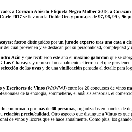
ercado:
a Corazón Abierto Etiqueta Negra Malbec 2018
,
a Corazón 
Corte 2017
se llevaron la
Doble Oro
y
puntajes
de
97, 96, 99
y
96 p
acayes;
fueron distinguidos por
un jurado experto tras una cata a ci
oir
del cual provienen y se destacan por su personalidad, complejidad y 
andro Azin
y
que recibieron este año el
máximo galardón
que se otorg
G Los Chacayes
y representan cabalmente el terroir del que provienen
a
selección de las uvas
y de una
vinificación
pensada al detalle para lo
s y Escritores de Vinos
(WAWWJ) entre los 20 concursos de vinos
má
fesionales de la enología, sommellerie, el análisis sensorial, el comerci
urado conformado por más de
60 personas
, organizadas en paneles de de
su
relación precio/calidad
. Otro aspecto que distingue a
Vinus
es que 
nacional de vinos y licores que se hace anualmente. Como plus, los ganad