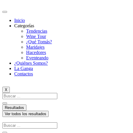
Ir
al
contenido
Inicio
Categorías
Tendencias
Wine Tour
¿Qué Tomás?
Maridajes
Hacedores
Eventeando
¿Quiénes Somos?
La Ganga
Contactos
X
Search
...
Resultados
Ver todos los resultados
Search
...