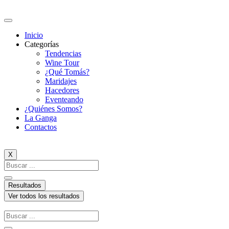
Ir
al
contenido
Inicio
Categorías
Tendencias
Wine Tour
¿Qué Tomás?
Maridajes
Hacedores
Eventeando
¿Quiénes Somos?
La Ganga
Contactos
X
Search
...
Resultados
Ver todos los resultados
Search
...