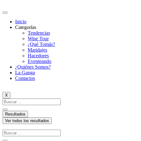
Ir
al
contenido
Inicio
Categorías
Tendencias
Wine Tour
¿Qué Tomás?
Maridajes
Hacedores
Eventeando
¿Quiénes Somos?
La Ganga
Contactos
X
Search
...
Resultados
Ver todos los resultados
Search
...